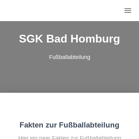
N
A
V
I
SGK Bad Homburg
G
A
T
Fußballabteilung
I
O
N
U
M
S
C
H
A
L
T
E
Fakten zur Fußballabteilung
N
Hier ein paar Fakten zur Fußballabteilung